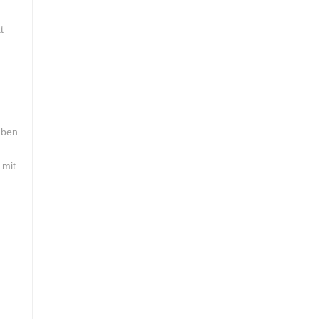
t
aben
 mit