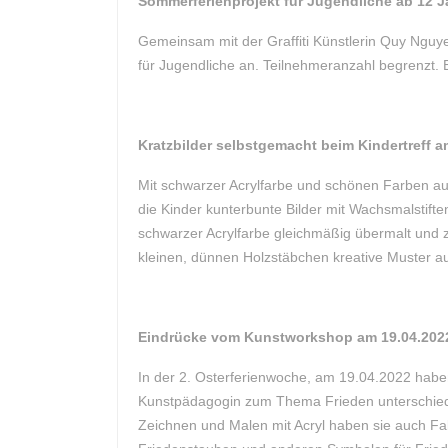
Sommerferienprojekt für Jugendliche ab 12 J
Gemeinsam mit der Graffiti Künstlerin Quy Nguye
für Jugendliche an. Teilnehmeranzahl begrenzt
Kratzbilder selbstgemacht beim Kindertreff a
Mit schwarzer Acrylfarbe und schönen Farben aus
die Kinder kunterbunte Bilder mit Wachsmalstift
schwarzer Acrylfarbe gleichmäßig übermalt und 
kleinen, dünnen Holzstäbchen kreative Muster a
Eindrücke vom
Kunstworkshop am 19.04.202
In der 2. Osterferienwoche, am 19.04.2022 habe
Kunstpädagogin zum Thema Frieden unterschiedl
Zeichnen und Malen mit Acryl haben sie auch Fal