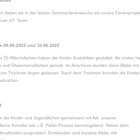
ahren
n bieten wir in der letzten Sommerferienwoche ein cooles Ferienprojek
. Euer OT Team
m 09.06.2022 und 10.06.2022
 Öl-/Wachsfarben haben die Kinder Kratzbilder gestaltet. Als erstes h
en und Ölwachsmalfarben gemalt. Im Anschluss wurden diese Bilder mit
zum Trocknen liegen gelassen. Nach dem Trocknen konnten die Kinder
uskratzen.
2
n die Kinder und Jugendlichen gemeinsam mit Adi, unserer
iche Künstler wie z.B. Pablo Picasso kennengelernt. Neben dem
tmethoden ausprobiert. Entstanden sind kreative Bilder mit