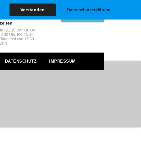
Verstanden
Datenschutzerklärung
Starseite
zeiten
r -21.30 Uhr, Di -Do:
0.00 Uhr, FR: 15.30-
indertreff von 15.30
Uhr)
DATENSCHUTZ
IMPRESSUM