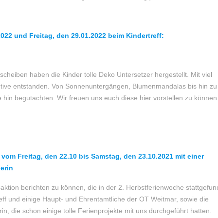
022 und Freitag, den
29.01.202
2 beim Kindertreff:
heiben haben die Kinder tolle Deko Untersetzer hergestellt. Mit viel
 Motive entstanden. Von Sonnenuntergängen, Blumenmandalas bis hin zu
hin begutachten. Wir freuen uns euch diese hier vorstellen zu können
om Freitag, den 22.10 bis Samstag, den 23.10.2021 mit
einer
erin
ktion berichten zu können, die in der 2. Herbstferienwoche stattgefu
eff und einige Haupt- und Ehrentamtliche der OT Weitmar, sowie die
, die schon einige tolle Ferienprojekte mit uns durchgeführt hatten.