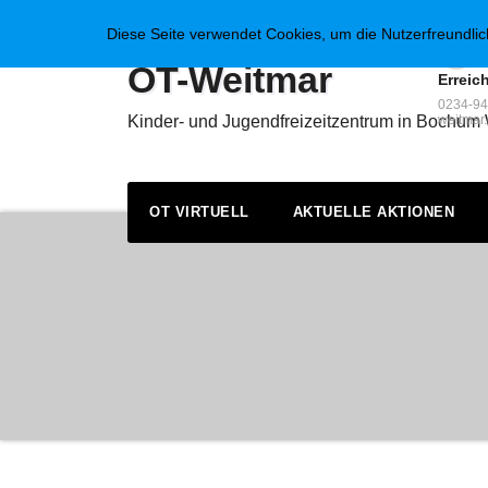
Zum
Diese Seite verwendet Cookies, um die Nutzerfreundli
Inhalt
springen
OT-Weitmar
Erreic
0234-94
Kinder- und Jugendfreizeitzentrum in Bochum
weitmar
OT VIRTUELL
AKTUELLE AKTIONEN