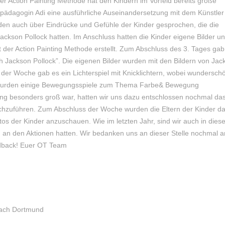
r Action Painting Methode hat den Kindern im Vorfeld bereits große
tpädagogin Adi eine ausführliche Auseinandersetzung mit dem Künstler
n auch über Eindrücke und Gefühle der Kinder gesprochen, die die
ackson Pollock hatten. Im Anschluss hatten die Kinder eigene Bilder u
 der Action Painting Methode erstellt. Zum Abschluss des 3. Tages gab
ackson Pollock”. Die eigenen Bilder wurden mit den Bildern von Jac
 der Woche gab es ein Lichterspiel mit Knicklichtern, wobei wundersch
ag wurden einige Bewegungsspiele zum Thema Farbe& Bewegung
ting besonders groß war, hatten wir uns dazu entschlossen nochmal da
chzuführen. Zum Abschluss der Woche wurden die Eltern der Kinder d
tos der Kinder anzuschauen. Wie im letzten Jahr, sind wir auch in die
aß an den Aktionen hatten. Wir bedanken uns an dieser Stelle nochmal a
eedback! Euer OT Team
nach Dortmund