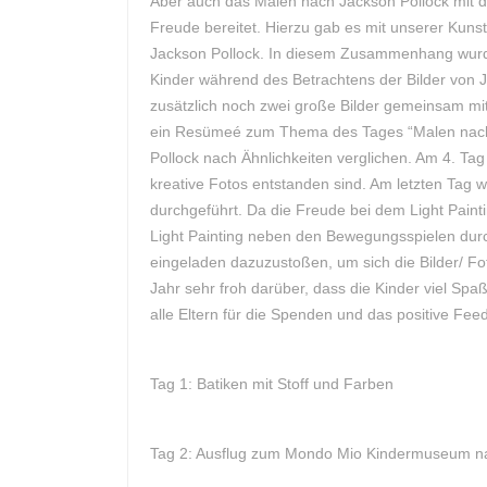
Aber auch das Malen nach Jackson Pollock mit de
Freude bereitet. Hierzu gab es mit unserer Kuns
Jackson Pollock. In diesem Zusammenhang wurde
Kinder während des Betrachtens der Bilder von J
zusätzlich noch zwei große Bilder gemeinsam mit
ein Resümeé zum Thema des Tages “Malen nach J
Pollock nach Ähnlichkeiten verglichen. Am 4. Tag
kreative Fotos entstanden sind. Am letzten T
durchgeführt. Da die Freude bei dem Light Pain
Light Painting neben den Bewegungsspielen dur
eingeladen dazuzustoßen, um sich die Bilder/ Fo
Jahr sehr froh darüber, dass die Kinder viel Sp
alle Eltern für die Spenden und das positive F
Tag 1: Batiken mit Stoff und Farben
Tag 2: Ausflug zum Mondo Mio Kindermuseum 