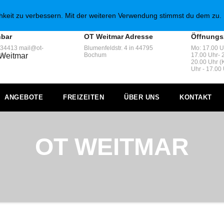
chkeit zu verbessern. Mit der weiteren Verwendung stimmst du dem zu.
hbar
OT Weitmar Adresse
Öffnungs
34413 mail@ot-
Blumenfeldstr. 4 in 44795
Mo: 17.00 Uh
 Weitmar
.de
Bochum
17.00 Uhr- 2
20.00 Uhr (K
Uhr - 17.00 
ANGEBOTE
FREIZEITEN
ÜBER UNS
KONTAKT
OT WEITMAR